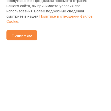
обслуживание. Продолжая просмотр страниц
нашего сайта, вы принимаете условия его
использования. Более подробные сведения
смотрите в нашей
Политике в отношении файлов
Cookie
.
Принимаю
Узнать цену
Каталог
Избранные
Сравнение
Контакты
Поиск
Подписаться
на новости и акции
Подписаться
Интернет-магазин
Компания