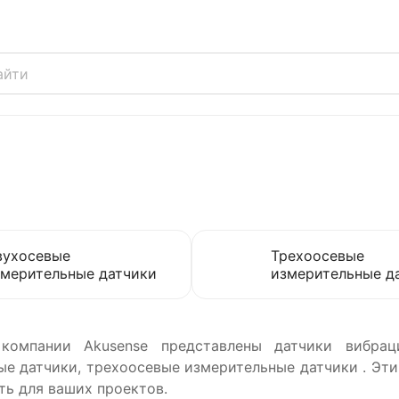
вухосевые
Трехоосевые
змерительные датчики
измерительные д
 компании Akusense представлены датчики вибрац
е датчики, трехоосевые измерительные датчики . Эти
ть для ваших проектов.