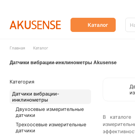
Каталог
Главная
Каталог
Датчики вибрации-инклинометры Akusense
Категория
Д
и
Датчики вибрации-
инклинометры
Двухосевые измерительные
датчики
В каталоге
измерительны
Трехоосевые измерительные
датчики
эффективнос