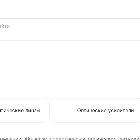
птические линзы
Оптические усилители
компании Akusense представлены оптические датчики