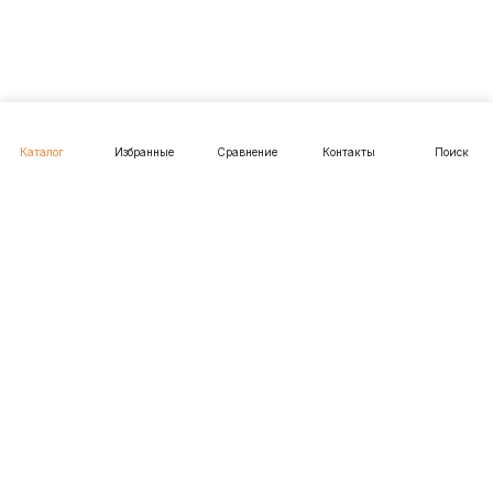
использования. Более подробные сведения
смотрите в нашей
Политике в отношении файлов
Cookie
.
Принимаю
Каталог
Избранные
Сравнение
Контакты
Поиск
Подписаться
на новости и акции
Подписаться
Интернет-магазин
Компания