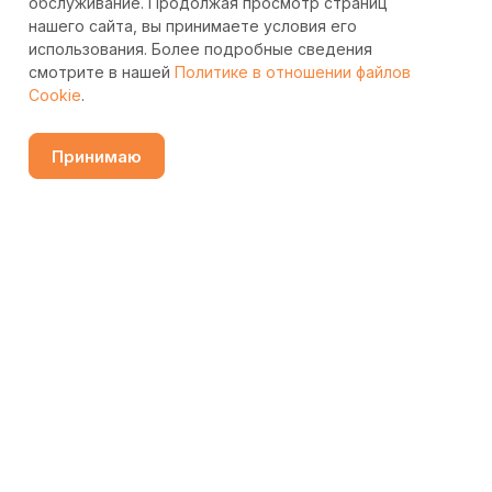
обслуживание. Продолжая просмотр страниц
нашего сайта, вы принимаете условия его
использования. Более подробные сведения
смотрите в нашей
Политике в отношении файлов
Cookie
.
Принимаю
Узнать цену
Каталог
Избранные
Сравнение
Контакты
Поиск
Подписаться
на новости и акции
Подписаться
Интернет-магазин
Компания