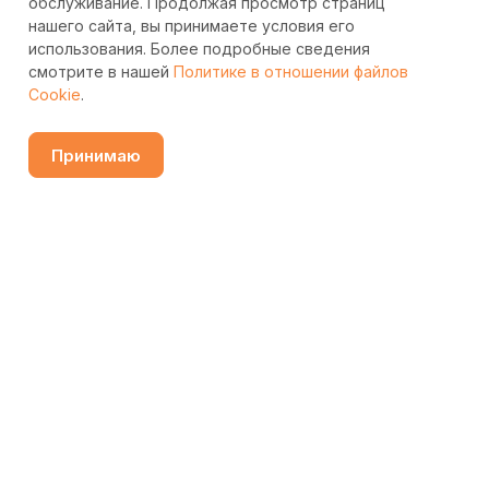
обслуживание. Продолжая просмотр страниц
нашего сайта, вы принимаете условия его
использования. Более подробные сведения
смотрите в нашей
Политике в отношении файлов
Cookie
.
Принимаю
Узнать цену
Каталог
Избранные
Сравнение
Контакты
Поиск
Подписаться
на новости и акции
Подписаться
Интернет-магазин
Компания