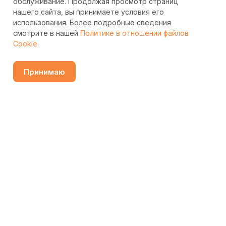
обслуживание. Продолжая просмотр страниц
нашего сайта, вы принимаете условия его
использования. Более подробные сведения
смотрите в нашей
Политике в отношении файлов
Cookie
.
Принимаю
Узнать цену
Каталог
Избранные
Сравнение
Контакты
Поиск
Подписаться
на новости и акции
Подписаться
Интернет-магазин
Компания